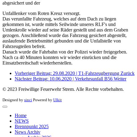
abgesichert und der
Unfalllenker vom Roten Kreuz versorgt.
Das verunfallte Fahrzeug, welches auf dem Dach zu liegen
gekommen ist, wurde mittels Seilwinde unseres RLF's und
Umlenkrolle wieder auf seine Räder gestellt und aus dem Graben
gezogen. Anschließend wurde das Fahrzeug gesichert abgestellt,
auslaufende Betriebsmittel gebunden und die Unfallstelle von
Fahrzeugteilen befreit.
Danach wurde die Fahrbahn von der Polizei wieder freigegeben.
Nach ca 40 Minuten konnten wir wieder einrücken und die
Einsatzbereitschaft wiederherstellen.
Vorheriger Beitrag: 29.08.2020 | T1-Fahrzeugbergung
Zurück
Nächster Beitrag: 10.06.2020 | Verkehrsunfall B56
Weiter
© 2023 Freiwillige Feuerwehr Strem. Alle Rechte vorbehalten.
Designed by
sinci
Powered by
Ulkit
Home
NEWS
Brennpunkt 2025
News Archiv